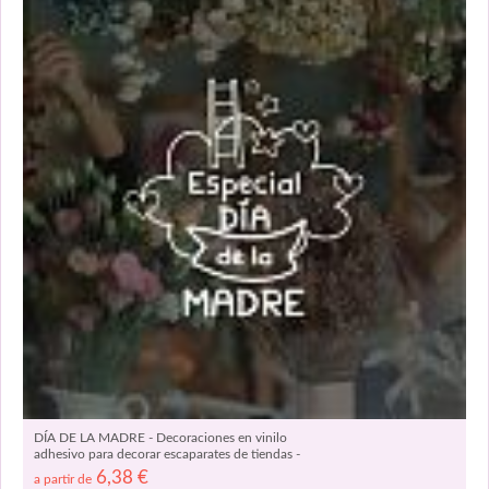
DÍA DE LA MADRE - Decoraciones en vinilo
adhesivo para decorar escaparates de tiendas -
Compra Vinilos dia de la madre 08627
6,38
€
a partir de