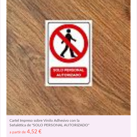
Cartel Impreso sobre Vinilo Adhesivo con la
Señalética de "SOLO PERSONAL AUTORIZADO"
09079
4,52
€
a partir de