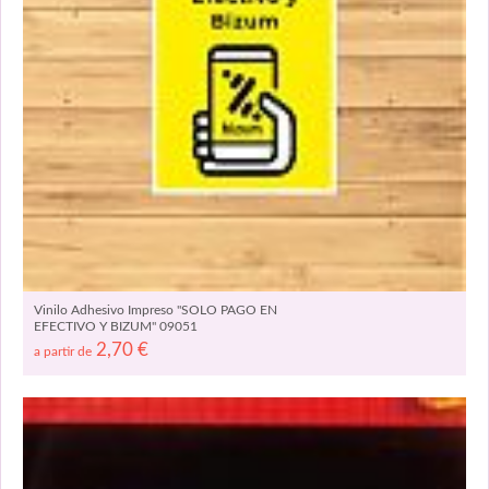
Vinilo Adhesivo Impreso "SOLO PAGO EN
EFECTIVO Y BIZUM" 09051
2,70
€
a partir de