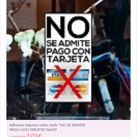
Adhesivo impreso sobre vinilo "NO SE ADMITE
PAGO CON TARJETA" 06439
1,03
€
a partir de