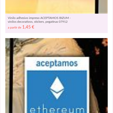
Vinilo adhesivo impreso ACEPTAMOS BIZUM -
vinilos decorativos, stickers, pegatinas 07912
1,45
€
a partir de