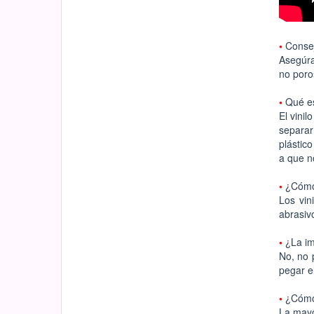
•
Conse
Asegúrat
no poro
•
Qué e
El vinil
separar
plástic
a que n
•
¿Cómo
Los vin
abrasiv
•
¿La im
No, no 
pegar e
•
¿Cómo
La mayo