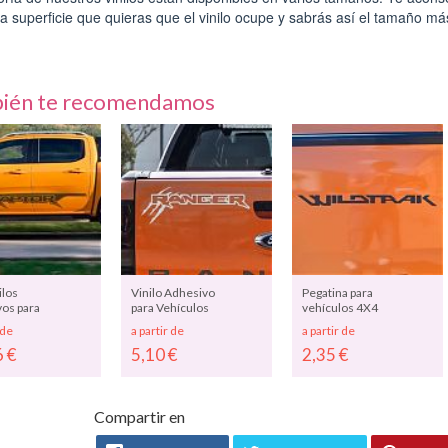
la superficie que quieras que el vinilo ocupe y sabrás así el tamaño m
ién te recomendamos
ilos
Vinilo Adhesivo
Pegatina para
os para
para Vehículos
vehículos 4X4
r
FORD RANGER:
Ford Ranger
 de
a partir de
a partir de
os
El Logotipo de
Raptor
6
€
5,10
€
2,35
€
RANGER
las Garras
WILDTRAK -
R 09184
Velociraptor
vinilos
09380
adhesivos
coches 4x4
Ford Ranger
Compartir en
08241