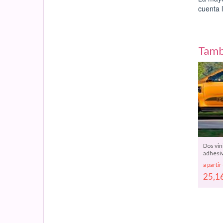
cuenta 
Tamb
Dos vin
adhesiv
decora
a partir
vehícul
25,1
FORD 
RAPTO