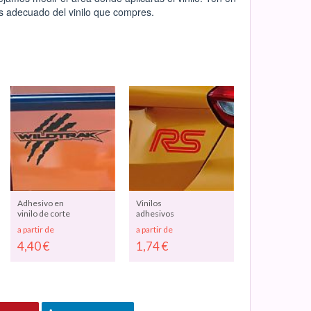
ás adecuado del vinilo que compres.
Adhesivo en
Vinilos
vinilo de corte
adhesivos
para decorar y
decoración
a partir de
a partir de
personalizar
coches "RS"
4,40
€
1,74
€
vehículos Ford
04231
Ranger Raptor
WILDTRAK -
pegatinas
coches Ford
Ranger 08240