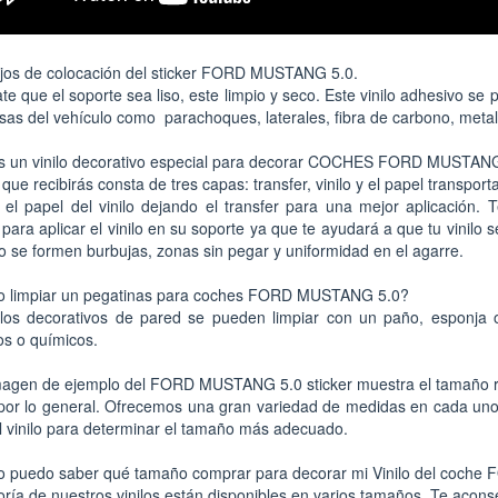
jos de colocación del sticker FORD MUSTANG 5.0.
e que el soporte sea liso, este limpio y seco. Este vinilo adhesivo se p
sas del vehículo como parachoques, laterales, fibra de carbono, metal,
s un vinilo decorativo especial para decorar COCHES FORD MUSTANG
o que recibirás consta de tres capas: transfer, vinilo y el papel transpo
 el papel del vinilo dejando el transfer para una mejor aplicación.
o para aplicar el vinilo en su soporte ya que te ayudará a que tu vini
o se formen burbujas, zonas sin pegar y uniformidad en el agarre.
 limpiar un pegatinas para coches FORD MUSTANG 5.0?
ilos decorativos de pared se pueden limpiar con un paño, esponja o
os o químicos.
agen de ejemplo del FORD MUSTANG 5.0 sticker muestra el tamaño rea
por lo general. Ofrecemos una gran variedad de medidas en cada uno
l vinilo para determinar el tamaño más adecuado.
 puedo saber qué tamaño comprar para decorar mi Vinilo del coch
ría de nuestros vinilos están disponibles en varios tamaños. Te aconse