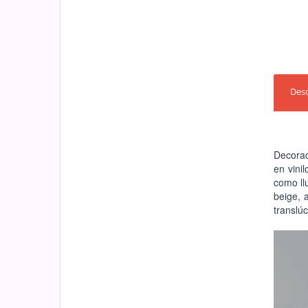
Desc
Decorac
en vini
como llu
beige, a
translúc