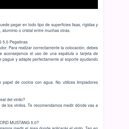
uede pegar en todo tipo de superficies lisas, rígidas y
 aluminio o cristal entre muchas otras.
 5.0 Pegatinas
rtador. Para realizar correctamente la colocación, debes
 Te aconsejamos el uso de una espátula o tarjeta de
lo se pague y adapte perfectamente al soporte ayudando
 papel de cocina con agua. No utilices limpiadores
l del vinilo?
 de los vinilos. Te recomendamos medir dónde vas a
e FORD MUSTANG 5.0?
jamos medir el área donde aplicarás el vinilo. Ten en