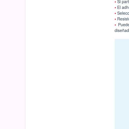
•
Si par
•
El adh
•
Selecci
•
Resist
•
Puede
diseñad