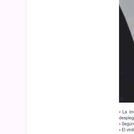
•
La im
despleg
•
Según 
•
El vin