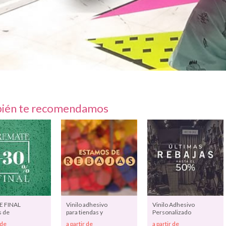
ién te recomendamos
 FINAL
Vinilo adhesivo
Vinilo Adhesivo
s de
para tiendas y
Personalizado
 y
comercios
de Corte con
 de
a partir de
a partir de