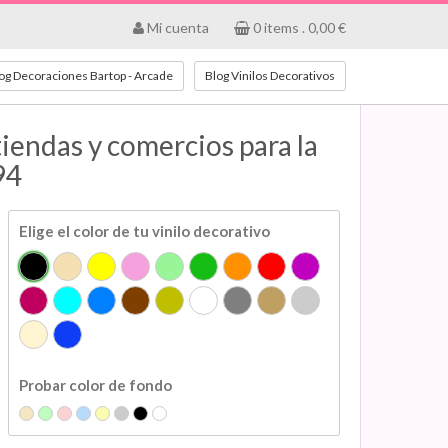
Mi cuenta
0
items .
0,00
€
og Decoraciones Bartop - Arcade
Blog Vinilos Decorativos
endas y comercios para la
94
Elige el color de tu vinilo decorativo
Probar color de fondo