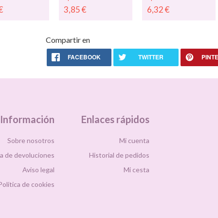
s de
"estamos de
Texto
€
3,85
€
6,32
€
rebajas" -
"ÚLTIMAS
alizados
Vinilos online,
REBAJAS"09033
s para
impresión
rates
vinilos
personalizados
Compartir en
adhesivos
05078
FACEBOOK
TWITTER
PINT
Información
Enlaces rápidos
Sobre nosotros
Mi cuenta
ca de devoluciones
Historial de pedidos
Aviso legal
Mi cesta
Política de cookies