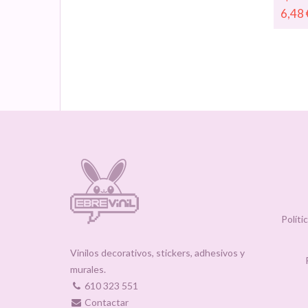
cartele
6,48
rebajas
person
- Vinilo
Escapa
07579
Políti
Vinilos decorativos, stickers, adhesivos y
murales.
610 323 551
Contactar