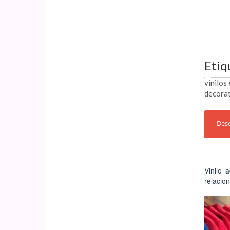
Etiq
vinilos
decorat
Desc
Vinilo 
relacio