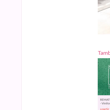
Tamb
REMATE
- Vinilo
rebajas
a partir