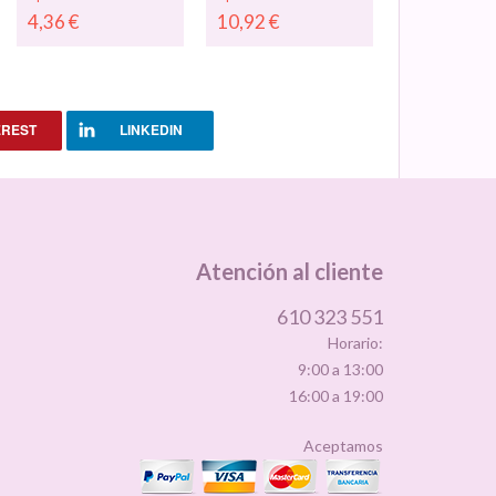
Corte por
"Vestidos a
4,36
€
10,92
€
Plóter - Negro,
comunión a
Blanco o Color
medida", vinilos
a Elegir -
de escaparates,
Medidas
vinilos para
Personalizadas
pegar en
- 08785
escaparates
05178
EREST
LINKEDIN
Atención al cliente
610 323 551
Horario:
9:00 a 13:00
16:00 a 19:00
Aceptamos