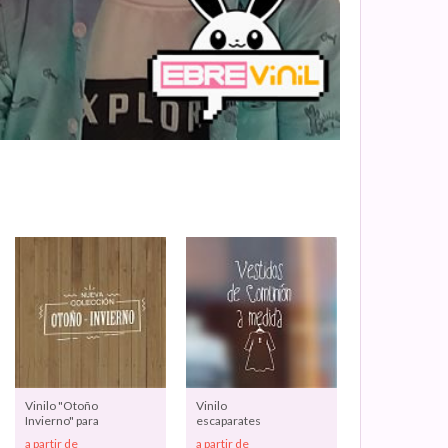
Vinilo "Otoño
Vinilo
Invierno" para
escaparates
Escaparate -
tiendas
a partir de
a partir de