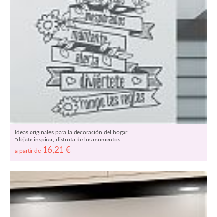
Ideas originales para la decoración del hogar
"déjate inspirar, disfruta de los momentos
inesperados..." 04205
16,21
€
a partir de