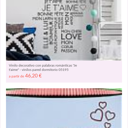
Vinilo decorativo con palabras románticas "Je
t'aime" - vinilos pared dormitorio 05195
46,20
€
a partir de