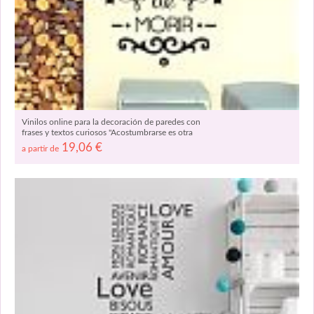
Vinilos online para la decoración de paredes con
frases y textos curiosos "Acostumbrarse es otra
forma de morir" 03192
19,06
€
a partir de